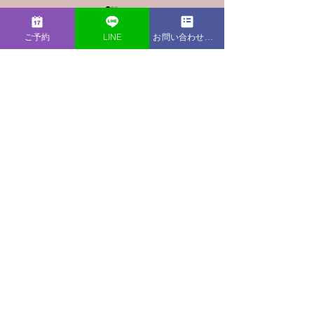
ご予約
LINE
お問い合わせフォーム
コメント
コメントを追加…
【Podcast新エピソー
【Podcast新
ド】夫が話を聞いてくれ
ド】職場では自
ない…すぐにアドバイス
のに、家に帰る
されてモヤモヤするとき
むのはなぜ？
の伝え方
Information
LIB Laboratory
〒231-0861
神奈川県横浜市中区元町2-95-2
Maffice横濱元町
info@liblaboratory.com