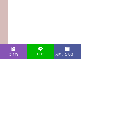
ご予約
LINE
お問い合わせフォーム
コメント
この投稿へのコメントは利用でき
【Podcast新エピソー
【Podcast新
なくなりました。詳細はサイト所
ド】今年はやりたいこと
ド】同僚が中途
有者にお問い合わせください。
がたくさん！このモチベ
時に妊娠発覚！
ーションを維持するため
が止まらない！