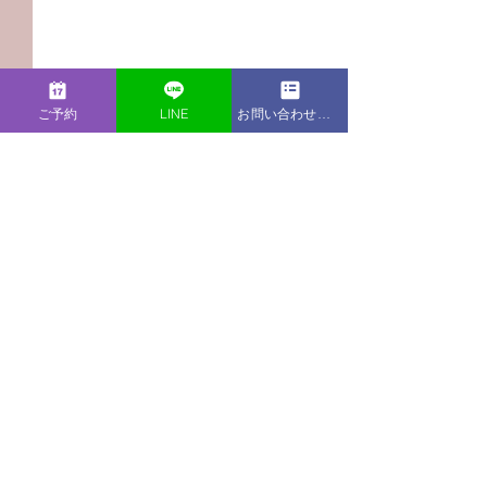
ご予約
LINE
お問い合わせフォーム
コメント
コメントを追加…
【Podcast新エピソー
【Podcast新
ド】夫が話を聞いてくれ
ド】職場では自
ない…すぐにアドバイス
のに、家に帰る
されてモヤモヤするとき
むのはなぜ？
の伝え方
Information
LIB Laboratory
〒231-0861
神奈川県横浜市中区元町2-95-2