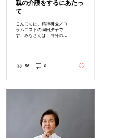
親の介護をするにあたっ
て
こんにちは、精神科医／コ
ラムニストの岡田夕子で
す。みなさんは、自分の
親・配偶者の親を介護した
経験はありますか？もし、
ないというのであれば、こ
の記事を読んで、将来くる
介護を少し、想像してみて
56
0
ください。今からできる準
備に目を向けることができ
ると思います。“今”の状態
を受けいれるために