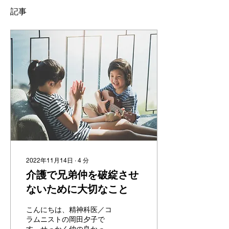
記事
2022年11月14日
∙
4
分
介護で兄弟仲を破綻させ
ないために大切なこと
こんにちは、精神科医／コ
ラムニストの岡田夕子で
す。せっかく仲の良かった