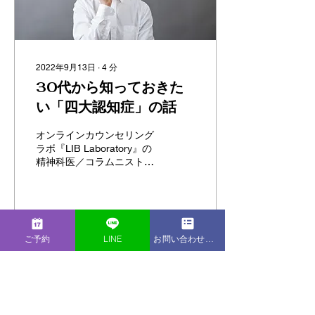
2022年9月13日
∙
4
分
30代から知っておきた
い「四大認知症」の話
オンラインカウンセリング
ラボ『LIB Laboratory』の
精神科医／コラムニスト、
岡田夕子です。「介護に疲
弊している」そんな話を聞
いたことはありませんか？
年代的には40代、50代の方
が介護を担っていることが
19
0
ご予約
LINE
お問い合わせフォーム
多いように感じます。あな
たが介護を担う前に、少し
でも知識を蓄えておくこ
もっと見る