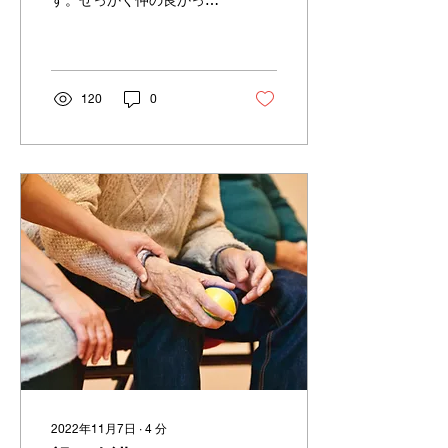
兄弟が、介護や遺産相続を
めぐっていがみ合い、果て
は裁判になる・・・。昔も
今もこうした話を聞きます
よね。介護で兄弟仲を破綻
120
0
させないためには、どうす
ればいいのでしょうか？今
回はそのことについて精神
科医の視点からお話
2022年11月7日
∙
4
分