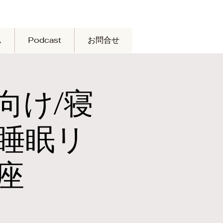
ム
Podcast
お問合せ
マ向け/寝
睡眠リ
座