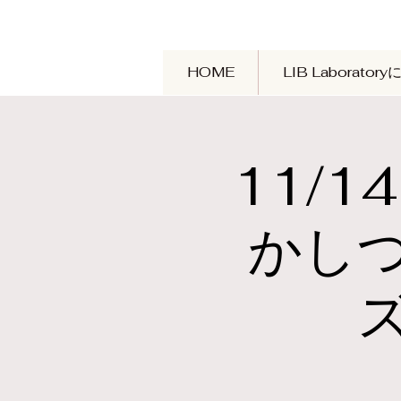
HOME
LIB Laborator
11/1
かし