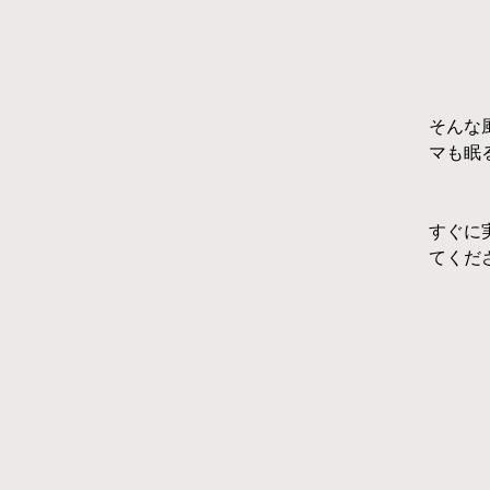
そんな
マも眠
すぐに
てくだ