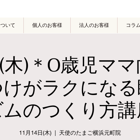
yについて
個人のお客様
法人のお客様
コラ
4(木)＊0歳児マ
つけがラクになる
ズムのつくり方講
11月14日(木)
  |  
天使のたまご横浜元町院