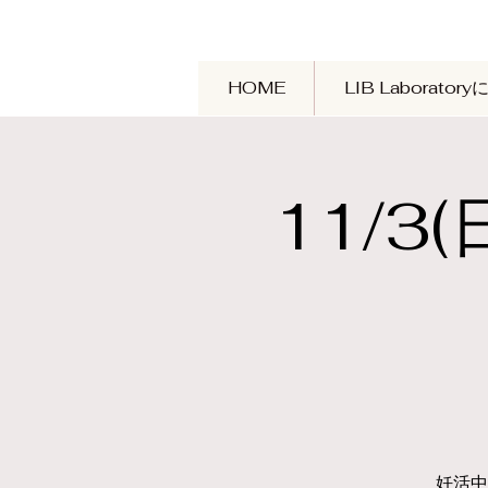
HOME
LIB Laborator
11/
妊活中