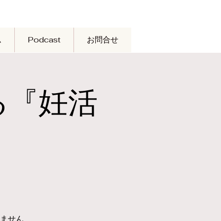
ム
Podcast
お問合せ
る『妊活
ません