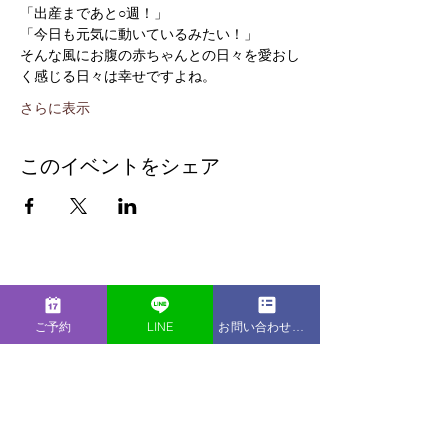
「出産まであと○週！」
「今日も元気に動いているみたい！」
そんな風にお腹の赤ちゃんとの日々を愛おし
く感じる日々は幸せですよね。
さらに表示
このイベントをシェア
Information
ご予約
LINE
お問い合わせフォーム
LIB Laboratory
〒231-0861
神奈川県横浜市中区元町2-95-2
Maffice横濱元町