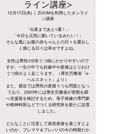
ライン講座>
12月17日(木)
  |  
ZOOMを利用したオンライ
ン講座
「出産まであと○週！」
「今日も元気に動いているみたい！」
そんな風にお腹の赤ちゃんとの日々を愛おし
く感じる日々は幸せですよね。
女性は男性の2倍うつ病にかかりやすいので
すが、一生の中でも妊娠中や産後はとりわけ
うつ病がよく起こります。（厚生労働省『e-
ヘルスネット』より）
また、最近では男性の産後うつも問題となっ
ており、2020年には厚生労働省が実態を調
べ支援策を検討するため、母子保健の専門家
や精神科医などでつくる研究班を新たに設置
しました。
どんなことに注意して産前産後を過ごすとよ
いのか、プレママ＆プレパパの今の時期だか