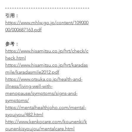
引用：
https://www.mhlw.go.jp/content/109000
00/000687163.pdf
参考：
https://www.hisamitsu.co.jp/hrt/check/c
heck.html
https://www.hisamitsu.co.jp/hrt/karadas
mile/karadasmile2012.pdf
https://www.otsuka.co.jp/health-and-
illness/living-well-with-
menopause/symptoms/signs-and-
symptoms/
https://mentalhealthjoho.com/mental-
syoujyou/482.html
http://www.kenkocare.com/kounenki/k
ounenkisyoujou/mentalcare.html