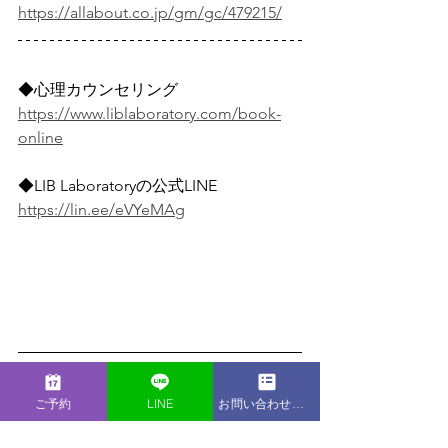
https://allabout.co.jp/gm/gc/479215/
◆心理カウンセリング
https://www.liblaboratory.com/book-
online
◆LIB Laboratoryの公式LINE
https://lin.ee/eVYeMAg
竹内　英子　​Eiko Takeuchi
ご予約
LINE
お問い合わせフォーム
自身の子育てや介護の体験と業務上の