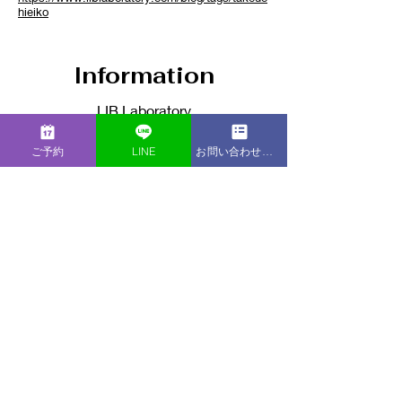
hieiko
Information
LIB Laboratory
〒231-0861
神奈川県横浜市中区元町2-95-2
ご予約
LINE
お問い合わせフォーム
Maffice横濱元町
info@liblaboratory.com
オンラインカウンセリング＞＞
Contact
​お仕事のご依頼、求人へのご応募など、
LIB Laboratoryへのご連絡につきましては
下記よりお問い合わせください。