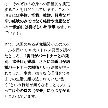
け、それぞれの心身への影響度を測定
することを目的としています。これら
項目には
事故、怪我、離婚、解雇など
辛い経験のみではなく結婚や出産など
の 一般的には喜ばしい出来事
 も含まれ
ています。
さて、米国のある研究機関がこのスケ
ールを用いて 10大ストレス要因を調べ
たところ、 
1番目がパートナーとの死
別、10番目が退職、さらに26番目が結
婚パートナーの離職
という結果が得ら
れました。事実、様々な心理研究で今
までの生活に組み込まれていた“働
く”という行動が無くなることは人によ
っては
心のロス（喪失）にもつながる
と言われています。