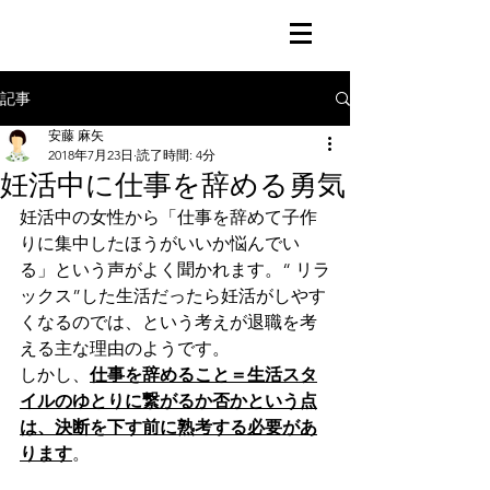
記事
安藤 麻矢
2018年7月23日
読了時間: 4分
妊活中に仕事を辞める勇気
妊活中の女性から「仕事を辞めて子作
りに集中したほうがいいか悩んでい
る」という声がよく聞かれます。“ リラ
ックス”した生活だったら妊活がしやす
くなるのでは、という考えが退職を考
える主な理由のようです。
しかし、
仕事を辞めること＝生活スタ
イルのゆとりに繋がるか否かという点
は、決断を下す前に熟考する必要があ
ります
。