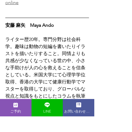
online
安藤 麻矢　Maya Ando
ライター歴20年。専門分野は社会科
学。趣味は動物の短編を書いたりイラ
ストを描いたりすること。同情よりも
共感が少なくなっている世の中、小さ
な手助けが人の心を救えることを信条
としている。米国大学にて心理学学位
取得、香港の大学にて健康行動学でマ
スターを取得しており、グローバルな
視点と知識をもとにしたコラムを執筆
している。LIB Laboratoryでは自身の介
護経験を通じて感じることを心理学的
ご予約
LINE
お問い合わせフォーム
な視点を交えてお伝えしている。
https://www.liblaboratory.com/andoma
ya