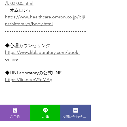
/k-02-005.html
「オムロン」
https://www.healthcare.omron.co.jp/biji
n/shittemiyo/body.html
◆心理カウンセリング
https://www.liblaboratory.com/book-
online
◆LIB Laboratoryの公式LINE
https://lin.ee/eVYeMAg
ご予約
LINE
お問い合わせフォーム