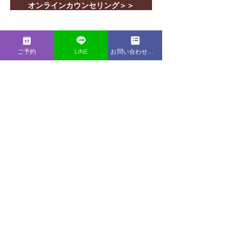
オンラインカウンセリング＞＞
Contact
ご予約
LINE
お問い合わせフォーム
​お仕事のご依頼、求人へのご応募など、
LIB Laboratoryへのご連絡につきましては
下記よりお問い合わせください。
お問い合わせ＞＞
LINE Official
Account