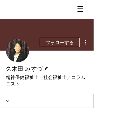
その他
フォローする
脚本
久木田 みすづ
精神保健福祉士・社会福祉士／コラム
ニスト