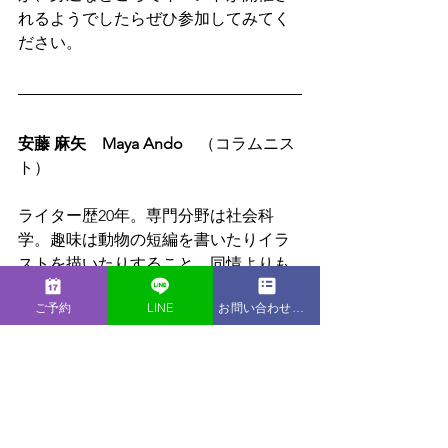
れるようでしたらぜひ参加してみてく
ださい。
安藤 麻矢　Maya Ando
　（コラムニス
ト）
ライター歴20年。専門分野は社会科
学。趣味は動物の短編を書いたりイラ
ストを描いたりすること。同情よりも
共感が少なくなっている世の中、小さ
ご予約
LINE
お問い合わせフォーム
な手助けが人の心を救えることを信条
としている。米国大学にて心理学学位
取得、香港の大学にて健康行動学でマ
スターを取得しており、グローバルな
視点と知識をもとにしたコラムを執筆
している。LIB Laboratoryでは自身の介