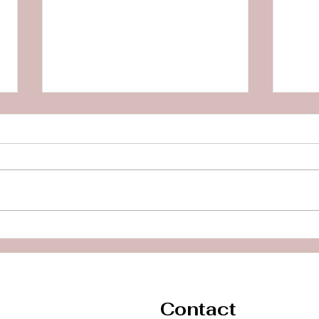
【Podcast新エピソード】
【P
夫が話を聞いてくれない…す
職場
ぐにアドバイスされてモヤモ
に帰
ヤするときの伝え方
Contact