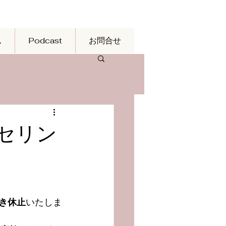
ム
Podcast
お問合せ
セリン
き休止
いたしま