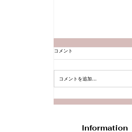
コメント
コメントを追加…
【Podcast新エピソード】
「もし私が倒れたら、子ども
はどうなる？」夜に膨らむ予
期不安との付き合い方
Information