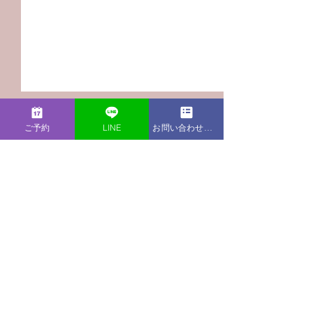
ご予約
LINE
お問い合わせフォーム
コメント
この投稿へのコメントは利用でき
【Podcast新エピソー
【Podcast新
なくなりました。詳細はサイト所
ド】自分の老いへの恐
ド】育休復帰後
有者にお問い合わせください。
怖！イキイキ歳を重ねる
人間関係でイラ
には？
果を出したいの
れば？