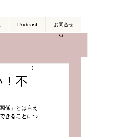
ム
Podcast
お問合せ
い！不
無関係」とは言え
夫できること
につ