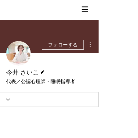
その他
フォローする
脚本
今井 さいこ
代表／公認心理師・睡眠指導者