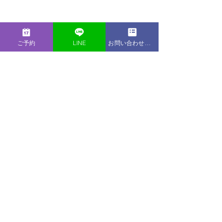
Contact
ご予約
LINE
お問い合わせフォーム
​お仕事のご依頼、求人へのご応募など、
LIB Laboratoryへのご連絡につきましては
下記よりお問い合わせください。
お問い合わせ＞＞
LINE Official
Account
© LIB Laboratory