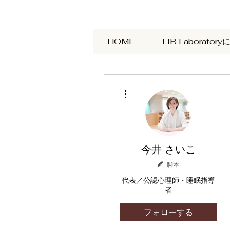
HOME
LIB Laborator
その他
今井 さいこ
脚本
代表／公認心理師・睡眠指導
者
フォローする