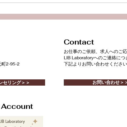
【Podcast新エピソード】
【P
コロナ禍でストレスフリーに
そも
生きるにはどうした
なに
ら・・・！？
め方
Contact
​お仕事のご依頼、求人へのご
LIB Laboratoryへのご連絡
-95-2
下記よりお問い合わせくださ
お問い合わせ＞
ンセリング＞＞
l Account