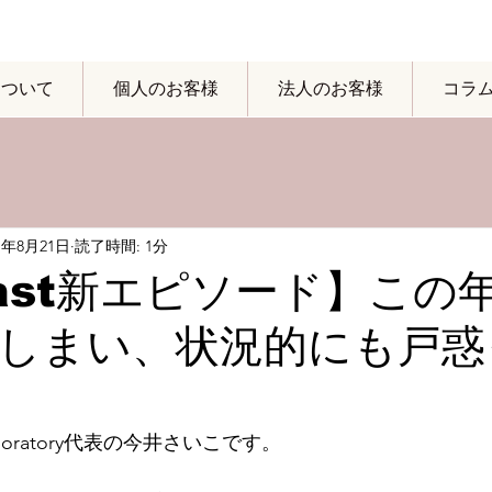
yについて
個人のお客様
法人のお客様
コラ
21年8月21日
読了時間: 1分
cast新エピソード】この
しまい、状況的にも戸惑
boratory代表の今井さいこです。