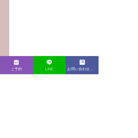
ご予約
LINE
お問い合わせフォーム
コメント
この投稿へのコメントは利用でき
【Podcast新エピソー
【Podcast新
なくなりました。詳細はサイト所
ド】夫が嫌い！腹立たし
ド】役職者とし
有者にお問い合わせください。
い！対策ってある？？
こぼせない！ど
法がある？