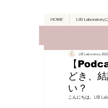
HOME
LIB Laborator
LIB Laboratory
20
【Pod
どき、結
い？
こんにちは。LIB La