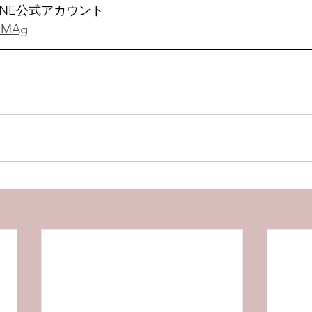
ryのLINE公式アカウント
YeMAg