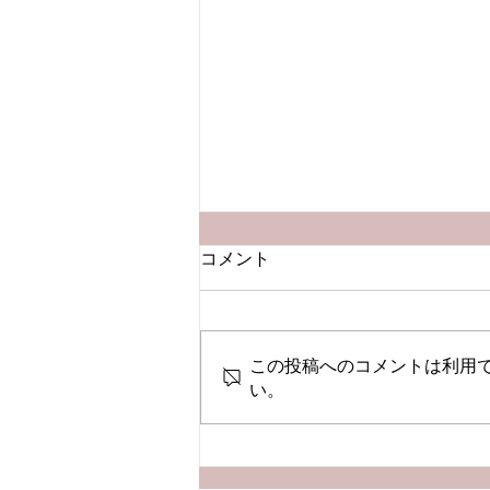
コメント
この投稿へのコメントは利用
い。
【Podcast新エピソード】
プロポーズがもらえない！相
手の心を動かすコツとは？