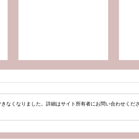
できなくなりました。詳細はサイト所有者にお問い合わせくだ
【Podcast新エピソード】
【P
コロナに対する考え方の違い
「マ
から家庭内分裂！どうしたら
ない