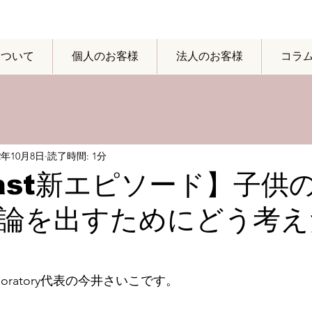
yについて
個人のお客様
法人のお客様
コラ
22年10月8日
読了時間: 1分
cast新エピソード】子供
論を出すためにどう考え
boratory代表の今井さいこです。