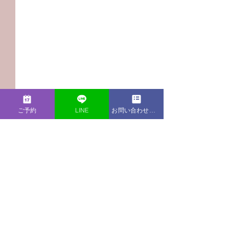
ご予約
LINE
お問い合わせフォーム
コメント
この投稿へのコメントは利用でき
【Podcast新エピソー
【Podcast新
なくなりました。詳細はサイト所
ド】なんのために生きて
ド】2022年を
有者にお問い合わせください。
いるの？
う！ - 1年を
るために -