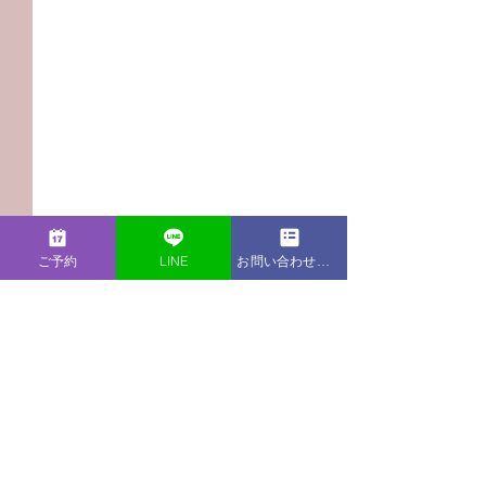
ご予約
LINE
お問い合わせフォーム
コメント
この投稿へのコメントは利用でき
【Podcast新エピソー
【Podcast新
なくなりました。詳細はサイト所
ド】就職してから結果が
ド】育休取得者
有者にお問い合わせください。
出せない。努力の仕方が
上司の態度に歯