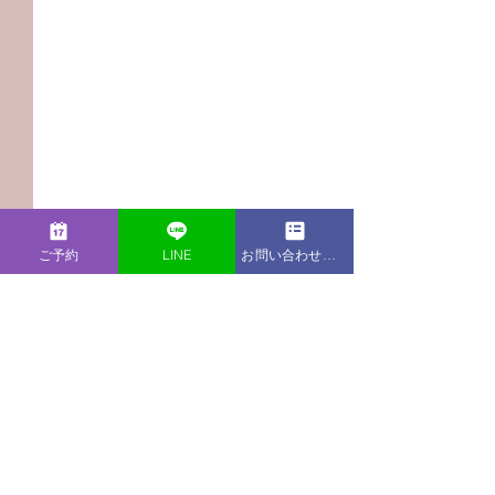
ご予約
LINE
お問い合わせフォーム
コメント
この投稿へのコメントは利用でき
【Podcast新エピソー
【Podcast新
なくなりました。詳細はサイト所
ド】昇進・異動は嬉しい
ド】朝が弱く起
有者にお問い合わせください。
けど、プレッシャーも…
苦労。二度寝を