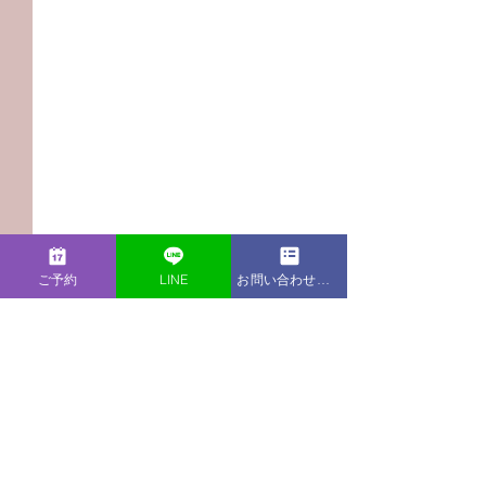
ご予約
LINE
お問い合わせフォーム
コメント
この投稿へのコメントは利用でき
【Podcast新エピソー
【Podcast新
なくなりました。詳細はサイト所
ド】新人対応に悩む部
ド】学童に慣れ