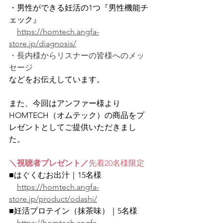
・男性ができる妊活の1つ『男性機能チ
ェック』
https://homtech.angfa-
store.jp/diagnosis/
・長内様からリスナーの皆様へのメッ
セージ
などをお伝えしています。
また、今回はアンファー様より
HOMTECH（オムテック）の商品をプ
レゼントとしてご提供いただきまし
た。
＼視聴者プレゼント／
先着20名様限定
■はぐくむお出汁｜15名様
https://homtech.angfa-
store.jp/product/odashi/
■妊活プロテイン（抹茶味）｜5名様
https://homtech.angfa-