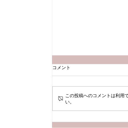
コメント
この投稿へのコメントは利用
い。
【Podcast新エピソード】
仕事と育児の両立で常にスト
レス！どのように両立したら