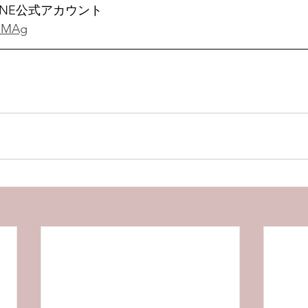
ryのLINE公式アカウント
YeMAg