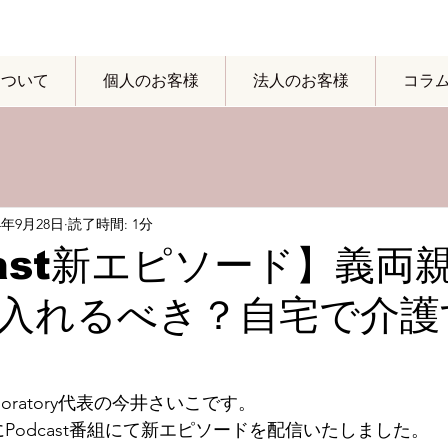
yについて
個人のお客様
法人のお客様
コラ
24年9月28日
読了時間: 1分
cast新エピソード】義両
入れるべき？自宅で介護
boratory代表の今井さいこです。
にPodcast番組にて新エピソードを配信いたしました。