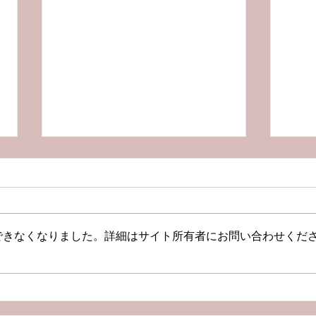
できなくなりました。詳細はサイト所有者にお問い合わせくだ
【Podcast新エピソード】
【P
将来が不安！考えると落ち込
キャ
みます
るべ