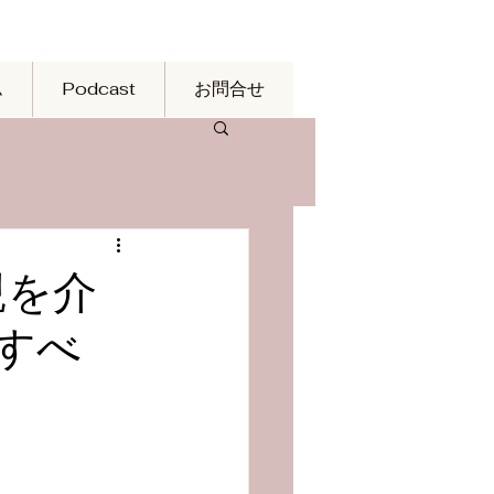
ム
Podcast
お問合せ
親を介
すべ