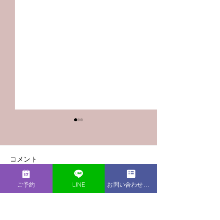
コメント
ご予約
LINE
お問い合わせフォーム
この投稿へのコメントは利用でき
【Podcast新エピソー
【Podcast新
なくなりました。詳細はサイト所
ド】仕事も家庭も頑張り
ド】夜になると
有者にお問い合わせください。