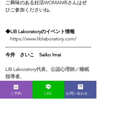
ご興味のある妊活WOMAN®さんはぜ
ひご参加くださいね。
◆LIB Laboratoryのイベント情報
　https://www.liblaboratory.com/
今井　さいこ　Saiko Imai
LIB Laboratory代表。公認心理師／睡眠
指導者。
高校生の時「環境が心に与える影響」
に興味を持ったことから、大学で心理
ご予約
LINE
お問い合わせフォーム
学を専攻。臨床心理学を中心に認知心
理学、知覚心理学、行動心理学、生物
心理学、発達心理学を学ぶ。
その後、社会人としてベンチャー企業
に勤める傍ら、心理カウンセラーとし
ての勉強と実践を積み、女性向けカウ