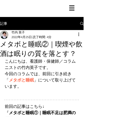
記事
竹内 英子
2022年4月25日
読了時間: 4分
メタボと睡眠②｜喫煙や飲
酒は眠りの質を落とす？
こんにちは、看護師・保健師／コラム
ニストの竹内英子です。
今回のコラムでは、前回に引き続き
「
メタボと睡眠
」について取り上げて
います。
前回の記事はこちら↓
『
メタボと睡眠①｜睡眠不足は肥満の