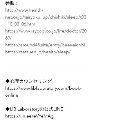
参照：
http://www.health-
net.or.jp/tairyoku_up/chishiki/sleep/t03
_10_03_06.html
https://www.raycop.co.jp/life/doctor/20
69/
https://around45.site/entry/beer-alcohl
https://zetsuen.jp/health/sleep/
◆心理カウンセリング
https://www.liblaboratory.com/book-
online
◆LIB Laboratoryの公式LINE
https://lin.ee/eVYeMAg