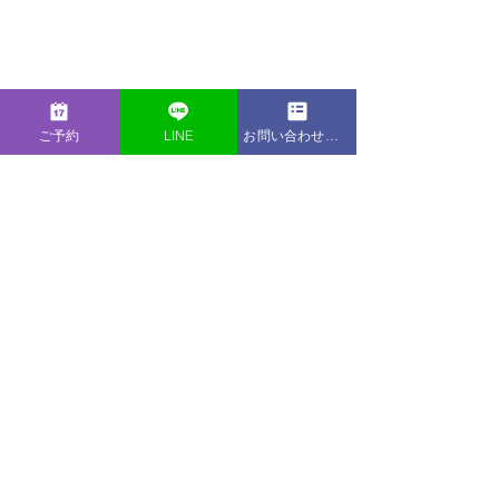
竹内　英子　​Eiko Takeuchi
ご予約
LINE
お問い合わせフォーム
自身の子育てや介護の体験と業務上の
個別相談対応から、睡眠は、メンタル
ヘルスだけでなく身体の健康や日々の
パフォーマンスに密接に関連している
ことを実感し、リラックス法や呼吸法
などを取り入れた睡眠指導を行ってい
る。
＜保持資格＞看護師、保健師
https://www.liblaboratory.com/takeuchi
eiko
takeuchieiko
コラム