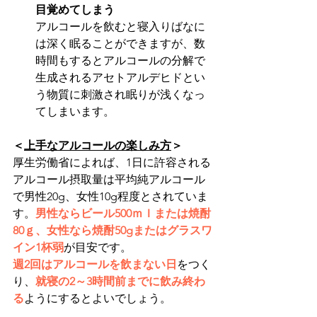
目覚めてしまう
アルコールを飲むと寝入りばなに
は深く眠ることができますが、数
時間もするとアルコールの分解で
生成されるアセトアルデヒドとい
う物質に刺激され眠りが浅くなっ
てしまいます。
＜
上手なアルコールの楽しみ方
＞
厚生労働省によれば、1日に許容される
アルコール摂取量は平均純アルコール
で男性20g、女性10g程度とされていま
す。
男性ならビール500ｍｌまたは焼酎
80ｇ、女性なら焼酎50gまたはグラスワ
イン1杯弱
が目安です。
週2回はアルコールを飲まない日
をつく
り、
就寝の2～3時間前までに飲み終わ
る
ようにするとよいでしょう。