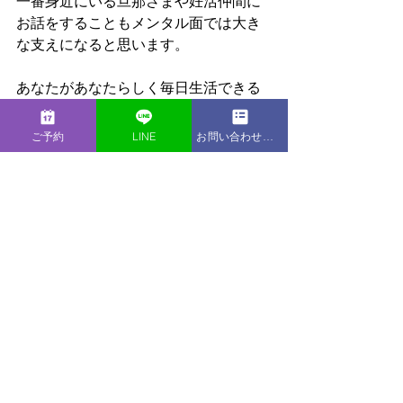
一番身近にいる旦那さまや妊活仲間に
お話をすることもメンタル面では大き
な支えになると思います。
あなたがあなたらしく毎日生活できる
ように、「妊娠できない」ことで苦し
い思いをしているなら早く解決をでき
ご予約
LINE
お問い合わせフォーム
るように行動していきましょう！
◆LIB Laboratoryのイベント情報
https://www.liblaboratory.com/
今井　さいこ　Saiko Imai
LIB Laboratory代表。公認心理師／睡眠
指導者。
高校生の時「環境が心に与える影響」
に興味を持ったことから、大学で心理