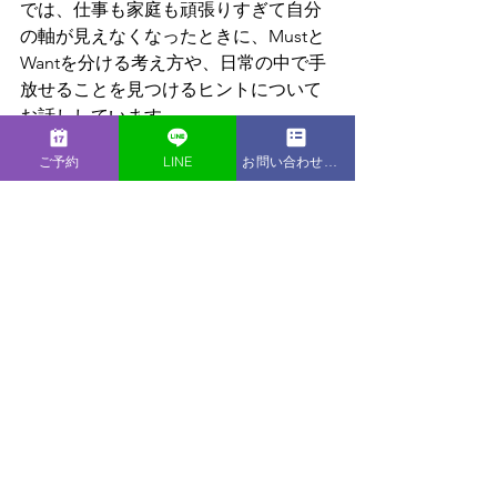
では、仕事も家庭も頑張りすぎて自分
の軸が見えなくなったときに、Mustと
Wantを分ける考え方や、日常の中で手
放せることを見つけるヒントについて
お話ししています。
ご予約
LINE
お問い合わせフォーム
2025年最後の配信として、今年1年頑張
ってきた自分を少しねぎらいながら、
来年に向けて大切にしたいことを見つ
けるきっかけになれば嬉しいです。
＊ご相談について同じような悩みをお
持ちで、「一人では整理しきれない」
と感じたときは、オンラインカウンセ
リングでお話を伺っています。
▶ カウンセリングの詳細・お問い合わ
せは
こちら